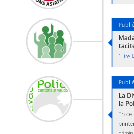
Publié
Mada
taci
[ Lire 
Publié
La Di
la Po
En ce 
printe
crimin