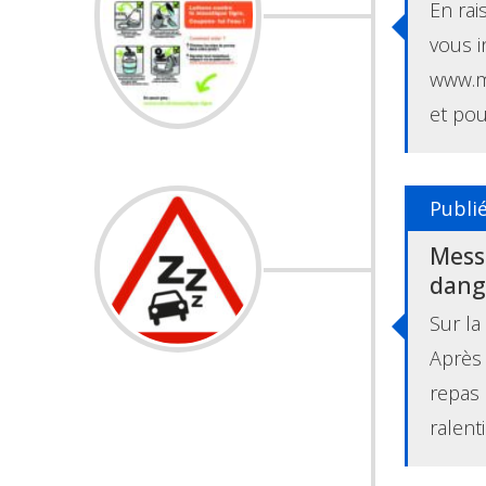
En rai
vous i
www.m
et pou
Publi
Messa
dang
Sur la 
Après 
repas 
ralent