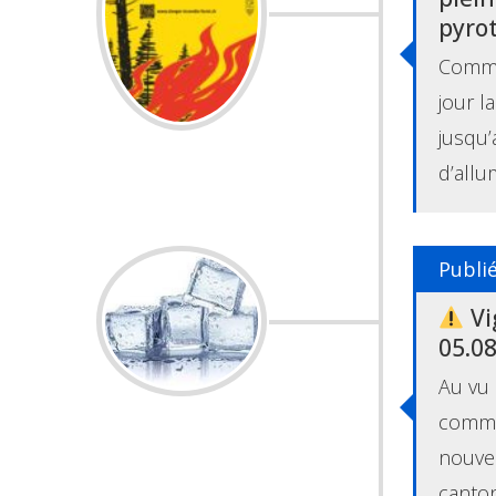
pyro
Commun
jour l
jusqu’
d’allu
Publié
Vi
05.0
Au vu 
commu
nouvel
canton