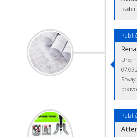
traite
Publi
Rena
Une mi
07.03.
Rovay.
pouvoi
Publi
Atten