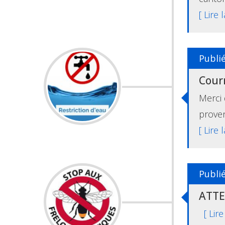
[ Lire 
Publié
Courr
Merci
proven
[ Lire 
Publié
ATTEN
[ Lire