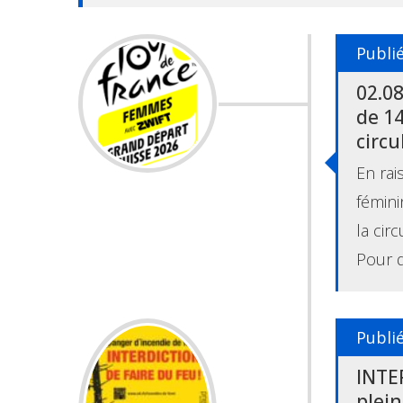
Publié
02.08
de 14
circu
En rai
fémini
la cir
Pour d
Publié
INTE
plein