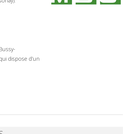
onay).
Bussy-
 qui dispose d’un
S