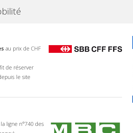
bilité
es
au prix de CHF
it de réserver
epuis le site
la ligne n°740 des