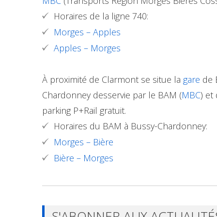
MBC
(Transports Région Morges Bières Coss
Horaires de la ligne 740:
Morges – Apples
Apples – Morges
À proximité de Clarmont se situe la
gare
de 
Chardonney desservie par le BAM (
MBC
) et
parking P+Rail gratuit.
Horaires du BAM à Bussy-Chardonney:
Morges – Bière
Bière – Morges
S'ABONNER AUX ACTUALITÉ